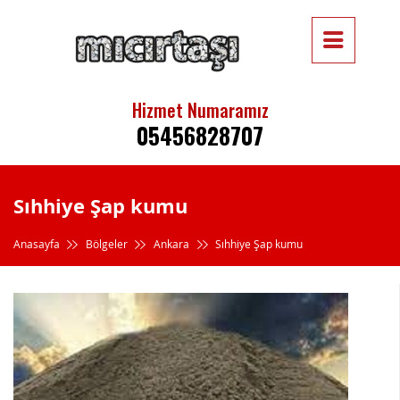
Hizmet Numaramız
05456828707
Sıhhiye Şap kumu
Anasayfa
Bölgeler
Ankara
Sıhhiye Şap kumu